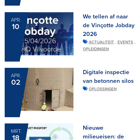
We tellen af naar
APR.
de Vinçotte Jobday
10
2026
,
,
ACTUALITEIT
EVENTS
OPLEIDINGEN
Digitale inspectie
APR.
van betonnen silos
02
OPLOSSINGEN
Nieuwe
MRT.
milieueisen: de
18