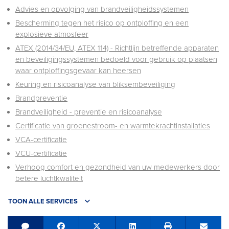
Advies en opvolging van brandveiligheidssystemen
Bescherming tegen het risico op ontploffing en een
explosieve atmosfeer
ATEX (2014/34/EU, ATEX 114) - Richtlijn betreffende apparaten
en beveiligingssystemen bedoeld voor gebruik op plaatsen
waar ontploffingsgevaar kan heersen
Keuring en risicoanalyse van bliksembeveiliging
Brandpreventie
Brandveiligheid - preventie en risicoanalyse
Certificatie van groenestroom- en warmtekrachtinstallaties
VCA-certificatie
VCU-certificatie
Verhoog comfort en gezondheid van uw medewerkers door
betere luchtkwaliteit
TOON ALLE SERVICES