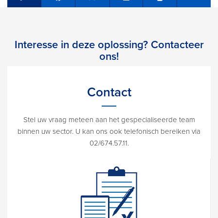
Share on Facebook
Tweet
Share on LinkedIn
Send e
Interesse in deze oplossing? Contacteer
ons!
Contact
Stel uw vraag meteen aan het gespecialiseerde team
binnen uw sector. U kan ons ook telefonisch bereiken via
02/674.57.11.