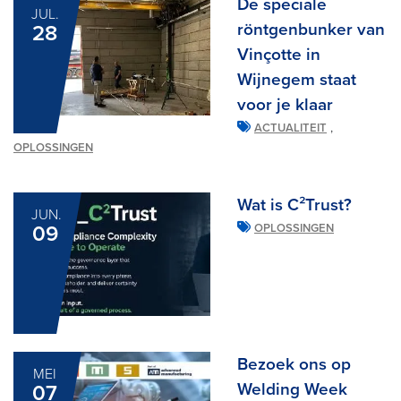
De speciale
JUL.
röntgenbunker van
28
Vinçotte in
Wijnegem staat
voor je klaar
,
ACTUALITEIT
OPLOSSINGEN
Wat is C²Trust?
JUN.
09
OPLOSSINGEN
Bezoek ons op
MEI
Welding Week
07