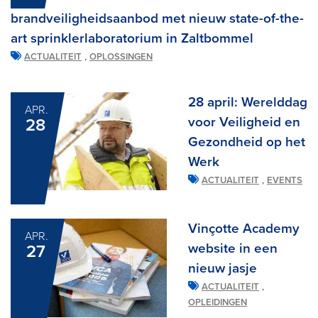
brandveiligheidsaanbod met nieuw state-of-the-
art sprinklerlaboratorium in Zaltbommel
,
ACTUALITEIT
OPLOSSINGEN
28 april: Werelddag
APR.
voor Veiligheid en
28
Gezondheid op het
Werk
,
ACTUALITEIT
EVENTS
Vinçotte Academy
APR.
website in een
27
nieuw jasje
,
ACTUALITEIT
OPLEIDINGEN