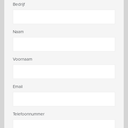
Leave
Bedrijf
this
field
blank
Naam
Voornaam
Email
Telefoonnummer