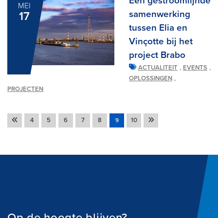
Een gestroomlijnde
MEI
samenwerking
17
tussen Elia en
Vinçotte bij het
project Brabo
,
,
ACTUALITEIT
EVENTS
,
OPLOSSINGEN
PROJECTEN
4
5
6
7
8
10
9
Op de hoogte blijven?