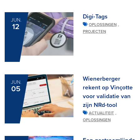
Digi-Tags
JUN.
,
12
OPLOSSINGEN
PROJECTEN
Wienerberger
JUN.
rekent op Vinçotte
05
voor validatie van
zijn NRd-tool
,
ACTUALITEIT
OPLOSSINGEN