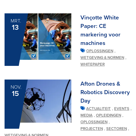
Vinçotte White
MRT.
Paper: CE
13
markering voor
machines
,
OPLOSSINGEN
,
WETGEVING & NORMEN
WHITEPAPER
Afton Drones &
NOV.
Robotics Discovery
15
Day
,
,
ACTUALITEIT
EVENTS
,
,
MEDIA
OPLEIDINGEN
,
OPLOSSINGEN
,
,
PROJECTEN
SECTOREN
WETGEVING & NORMEN