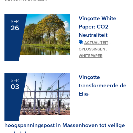
Vinçotte White
SEP.
Paper: CO2
26
Neutraliteit
,
ACTUALITEIT
,
OPLOSSINGEN
WHITEPAPER
Vinçotte
SEP.
transformeerde de
03
Elia-
hoogspanningspost in Massenhoven tot veilige