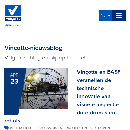
NL
Vinçotte-nieuwsblog
Volg onze blog en blijf up-to-date!
Vinçotte en BASF
APR.
versnellen de
23
technische
innovatie van
visuele inspectie
door drones en
robots.
,
,
,
ACTUALITEIT
OPLOSSINGEN
PROJECTEN
SECTOREN