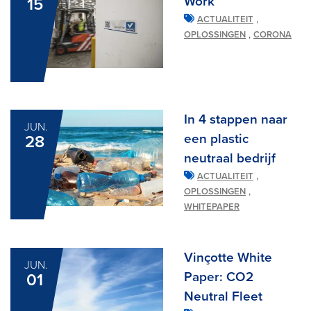
Work
15
,
ACTUALITEIT
,
OPLOSSINGEN
CORONA
In 4 stappen naar
JUN.
een plastic
28
neutraal bedrijf
,
ACTUALITEIT
,
OPLOSSINGEN
WHITEPAPER
Vinçotte White
JUN.
Paper: CO2
01
Neutral Fleet