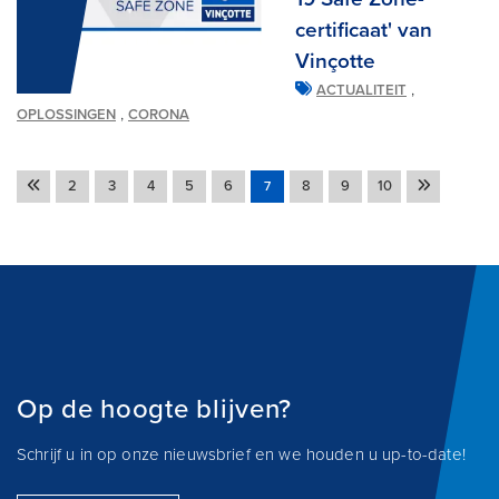
certificaat' van
Vinçotte
,
ACTUALITEIT
,
OPLOSSINGEN
CORONA
2
3
4
5
6
8
9
10
7
Op de hoogte blijven?
Schrijf u in op onze nieuwsbrief en we houden u up-to-date!