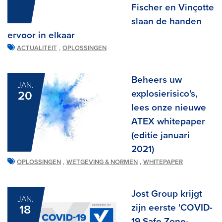
Fischer en Vinçotte
slaan de handen
ervoor in elkaar
,
ACTUALITEIT
OPLOSSINGEN
Beheers uw
JAN.
explosierisico's,
20
lees onze nieuwe
ATEX whitepaper
(editie januari
2021)
,
,
OPLOSSINGEN
WETGEVING & NORMEN
WHITEPAPER
Jost Group krijgt
JAN.
zijn eerste 'COVID-
18
19 Safe Zone-