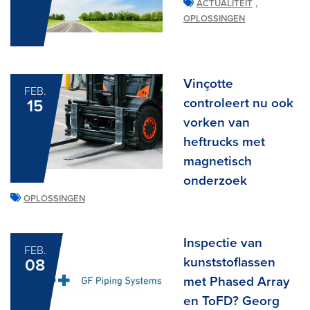
,
ACTUALITEIT
OPLOSSINGEN
Vinçotte
FEB.
controleert nu ook
15
vorken van
heftrucks met
magnetisch
onderzoek
OPLOSSINGEN
Inspectie van
FEB.
kunststoflassen
08
met Phased Array
en ToFD? Georg