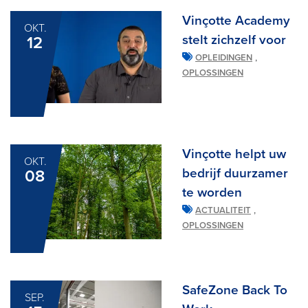
Vinçotte Academy
OKT.
stelt zichzelf voor
12
,
OPLEIDINGEN
OPLOSSINGEN
Vinçotte helpt uw
OKT.
bedrijf duurzamer
08
te worden
,
ACTUALITEIT
OPLOSSINGEN
SafeZone Back To
SEP.