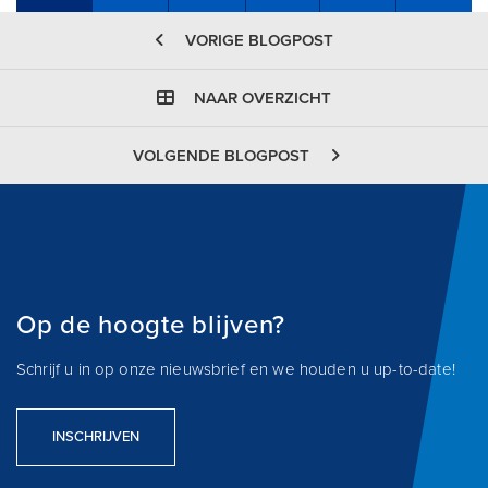
Share on Facebook
Tweet
Share on LinkedIn
Send e
VORIGE BLOGPOST
NAAR OVERZICHT
VOLGENDE BLOGPOST
Op de hoogte blijven?
Schrijf u in op onze nieuwsbrief en we houden u up-to-date!
INSCHRIJVEN