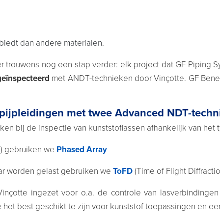
 biedt dan andere materialen.
her trouwens nog een stap verder: elk project dat GF Piping
geïnspecteerd
met ANDT-technieken door Vinçotte. GF Bene
ofpijpleidingen met twee Advanced NDT-tech
ken bij de inspectie van kunststoflassen afhankelijk van het 
n) gebruiken we
Phased Array
aar worden gelast gebruiken we
ToFD
(Time of Flight Diffractio
inçotte ingezet voor o.a. de controle van lasverbinding
et best geschikt te zijn voor kunststof toepassingen en een