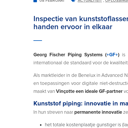
08 FEBRUARI
ACTUALITEIT
,
OPLOSSING
Inspectie van kunststoflass
handen ervoor in elkaar
Georg Fischer
Piping Systems
(
+GF+
)
is
internationaal de standaard voor de kwalitei
Als marktleider in de Benelux in Advanced N
en toepassingen voor digitale niet-destru
maakt van
Vinçotte een ideale GF-partner
vo
Kunststof piping: innovatie in ma
In hun streven naar
permanente innovatie
ze
het totale kostenplaatje gunstiger is (