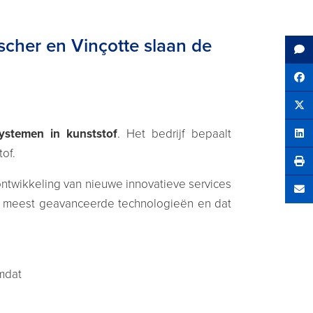
scher en Vinçotte slaan de
Sh
Tw
ystemen in kunststof
. Het bedrijf bepaalt
Sha
of.
ontwikkeling van nieuwe innovatieve services
Se
de meest geavanceerde technologieën en dat
mdat