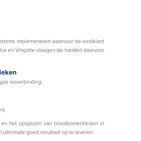
 Systems implementeert waarvoor de eindklant
lux en Vinçotte sloegen de handen daarvoor
nieken
type lasverbinding:
n).
en en het opsporen van onvolkomenheden in
 uitermate goed resultaat op te leveren.