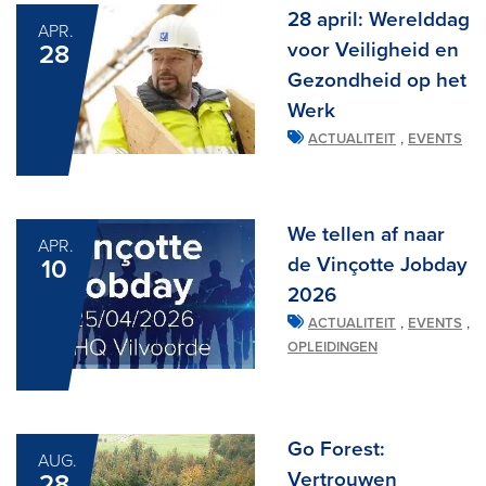
28 april: Werelddag
APR.
voor Veiligheid en
28
Gezondheid op het
Werk
,
ACTUALITEIT
EVENTS
We tellen af naar
APR.
de Vinçotte Jobday
10
2026
,
,
ACTUALITEIT
EVENTS
OPLEIDINGEN
Go Forest:
AUG.
Vertrouwen
28