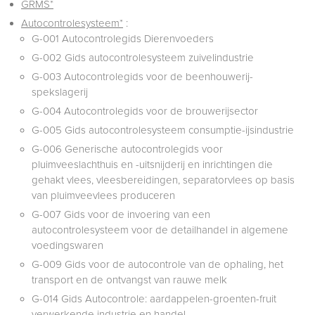
GRMS*
Autocontrolesysteem*
:
G-001 Autocontrolegids Dierenvoeders
G-002 Gids autocontrolesysteem zuivelindustrie
G-003 Autocontrolegids voor de beenhouwerij-
spekslagerij
G-004 Autocontrolegids voor de brouwerijsector
G-005 Gids autocontrolesysteem consumptie-ijsindustrie
G-006 Generische autocontrolegids voor
pluimveeslachthuis en -uitsnijderij en inrichtingen die
gehakt vlees, vleesbereidingen, separatorvlees op basis
van pluimveevlees produceren
G-007 Gids voor de invoering van een
autocontrolesysteem voor de detailhandel in algemene
voedingswaren
G-009 Gids voor de autocontrole van de ophaling, het
transport en de ontvangst van rauwe melk
G-014 Gids Autocontrole: aardappelen-groenten-fruit
verwerkende industrie en handel