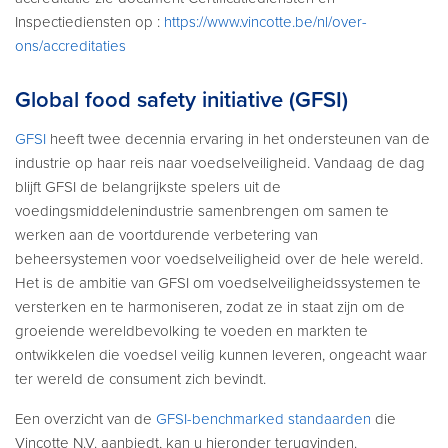
Inspectiediensten op :
https://www.vincotte.be/nl/over-
ons/accreditaties
Global food safety initiative (GFSI)
GFSI
heeft twee decennia ervaring in het ondersteunen van de
industrie op haar reis naar voedselveiligheid. Vandaag de dag
blijft GFSI de belangrijkste spelers uit de
voedingsmiddelenindustrie samenbrengen om samen te
werken aan de voortdurende verbetering van
beheersystemen voor voedselveiligheid over de hele wereld.
Het is de ambitie van GFSI om voedselveiligheidssystemen te
versterken en te harmoniseren, zodat ze in staat zijn om de
groeiende wereldbevolking te voeden en markten te
ontwikkelen die voedsel veilig kunnen leveren, ongeacht waar
ter wereld de consument zich bevindt.
Een overzicht van de
GFSI-benchmarked standaarden
die
Vinçotte N.V. aanbiedt, kan u hieronder terugvinden.