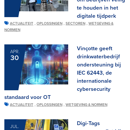
te houden in het
digitale tijdperk
,
,
,
ACTUALITEIT
OPLOSSINGEN
SECTOREN
WETGEVING &
NORMEN
Vinçotte geeft
APR.
drinkwaterbedrijf
30
ondersteuning bij
IEC 62443, de
internationale
cybersecurity
standaard voor OT
,
,
ACTUALITEIT
OPLOSSINGEN
WETGEVING & NORMEN
Digi-Tags
JUL.