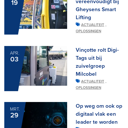
vereenvoudigt bij
19
Gheysens Smart
Lifting
,
ACTUALITEIT
OPLOSSINGEN
Vinçotte rolt Digi-
APR.
Tags uit bij
03
zuivelgroep
Milcobel
,
ACTUALITEIT
OPLOSSINGEN
Op weg om ook op
MRT.
digitaal vlak een
29
leader te worden