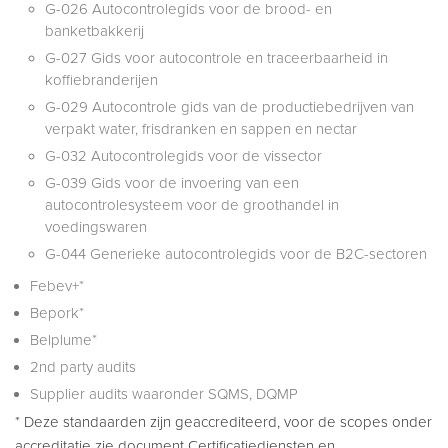
G-026 Autocontrolegids voor de brood- en
banketbakkerij
G-027 Gids voor autocontrole en traceerbaarheid in
koffiebranderijen
G-029 Autocontrole gids van de productiebedrijven van
verpakt water, frisdranken en sappen en nectar
G-032 Autocontrolegids voor de vissector
G-039 Gids voor de invoering van een
autocontrolesysteem voor de groothandel in
voedingswaren
G-044 Generieke autocontrolegids voor de B2C-sectoren
Febev+*
Bepork*
Belplume*
2nd party audits
Supplier audits waaronder SQMS, DQMP
* Deze standaarden zijn geaccrediteerd, voor de scopes onder
accreditatie zie document Certificatiediensten en