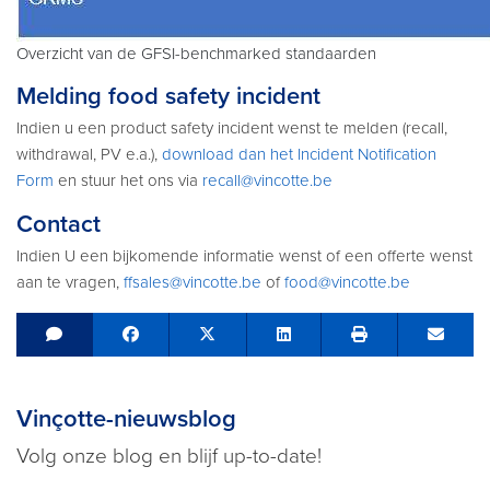
Overzicht van de GFSI-benchmarked standaarden
Melding food safety incident
Indien u een product safety incident wenst te melden (recall,
withdrawal, PV e.a.),
download dan het Incident Notification
Form
en stuur het ons via
recall@vincotte.be
Contact
Indien U een bijkomende informatie wenst of een offerte wenst
aan te vragen,
ffsales@vincotte.be
of
food@vincotte.be
Share on Facebook
Tweet
Share on LinkedIn
Send e
Vinçotte-nieuwsblog
Volg onze blog en blijf up-to-date!