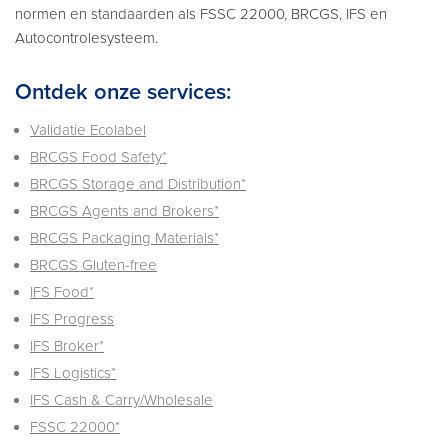
normen en standaarden als FSSC 22000, BRCGS, IFS en
Autocontrolesysteem.
Ontdek onze services:
Validatie Ecolabel
BRCGS Food Safety*
BRCGS Storage and Distribution*
BRCGS Agents and Brokers*
BRCGS Packaging Materials*
BRCGS Gluten-free
IFS Food*
IFS Progress
IFS Broker*
IFS Logistics*
IFS Cash & Carry/Wholesale
FSSC 22000*