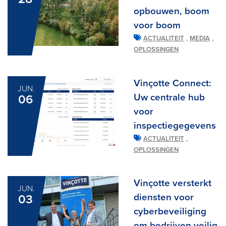
opbouwen, boom
voor boom
,
,
ACTUALITEIT
MEDIA
OPLOSSINGEN
Vinçotte Connect:
JUN.
Uw centrale hub
06
voor
inspectiegegevens
,
ACTUALITEIT
OPLOSSINGEN
Vinçotte versterkt
JUN.
diensten voor
03
cyberbeveiliging
om bedrijven veilig