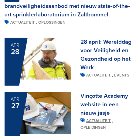
brandveiligheidsaanbod met nieuw state-of-the-
art sprinklerlaboratorium in Zaltbommel
,
ACTUALITEIT
OPLOSSINGEN
28 april: Werelddag
APR.
voor Veiligheid en
28
Gezondheid op het
Werk
,
ACTUALITEIT
EVENTS
Vinçotte Academy
APR.
website in een
27
nieuw jasje
,
ACTUALITEIT
OPLEIDINGEN