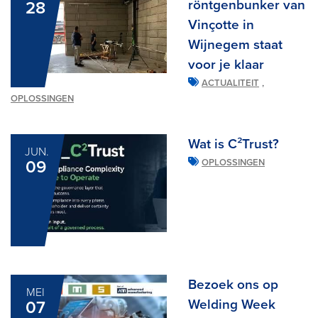
röntgenbunker van
28
Vinçotte in
Wijnegem staat
voor je klaar
,
ACTUALITEIT
OPLOSSINGEN
Wat is C²Trust?
JUN.
09
OPLOSSINGEN
Bezoek ons op
MEI
Welding Week
07