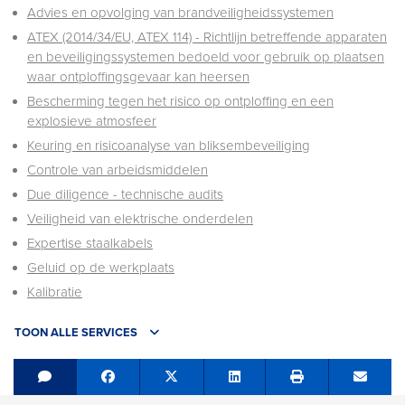
Advies en opvolging van brandveiligheidssystemen
ATEX (2014/34/EU, ATEX 114) - Richtlijn betreffende apparaten
en beveiligingssystemen bedoeld voor gebruik op plaatsen
waar ontploffingsgevaar kan heersen
Bescherming tegen het risico op ontploffing en een
explosieve atmosfeer
Keuring en risicoanalyse van bliksembeveiliging
Controle van arbeidsmiddelen
Due diligence - technische audits
Veiligheid van elektrische onderdelen
Expertise staalkabels
Geluid op de werkplaats
Kalibratie
TOON ALLE SERVICES
Share on Facebook
Tweet
Share on LinkedIn
Send e