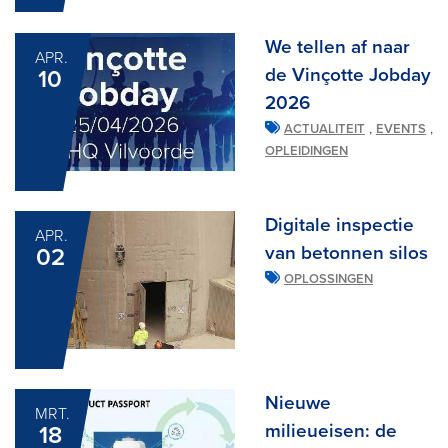
We tellen af naar
APR.
de Vinçotte Jobday
10
2026
,
,
ACTUALITEIT
EVENTS
OPLEIDINGEN
Digitale inspectie
APR.
van betonnen silos
02
OPLOSSINGEN
Nieuwe
MRT.
milieueisen: de
18