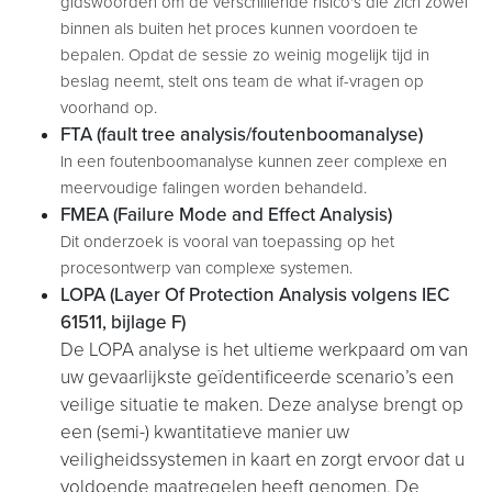
gidswoorden om de verschillende risico's die zich zowel
binnen als buiten het proces kunnen voordoen te
bepalen. Opdat de sessie zo weinig mogelijk tijd in
beslag neemt, stelt ons team de what if-vragen op
voorhand op.
FTA (fault tree analysis/foutenboomanalyse)
In een foutenboomanalyse kunnen zeer complexe en
meervoudige falingen worden behandeld.
FMEA (Failure Mode and Effect Analysis)
Dit onderzoek is vooral van toepassing op het
procesontwerp van complexe systemen.
LOPA (Layer Of Protection Analysis volgens IEC
61511, bijlage F)
De LOPA analyse is het ultieme werkpaard om van
uw gevaarlijkste geïdentificeerde scenario’s een
veilige situatie te maken. Deze analyse brengt op
een (semi-) kwantitatieve manier uw
veiligheidssystemen in kaart en zorgt ervoor dat u
voldoende maatregelen heeft genomen. De