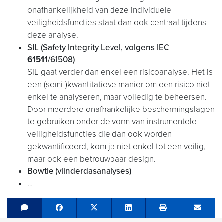
onafhankelijkheid van deze individuele
veiligheidsfuncties staat dan ook centraal tijdens
deze analyse.
SIL (Safety Integrity Level, volgens IEC
61511
/61508)
SIL gaat verder dan enkel een risicoanalyse. Het is
een (semi-)kwantitatieve manier om een risico niet
enkel te analyseren, maar volledig te beheersen.
Door meerdere onafhankelijke beschermingslagen
te gebruiken onder de vorm van instrumentele
veiligheidsfuncties die dan ook worden
gekwantificeerd, kom je niet enkel tot een veilig,
maar ook een betrouwbaar design.
Bowtie (vlinderdasanalyses)
…
Share on Facebook
Tweet
Share on LinkedIn
Send e