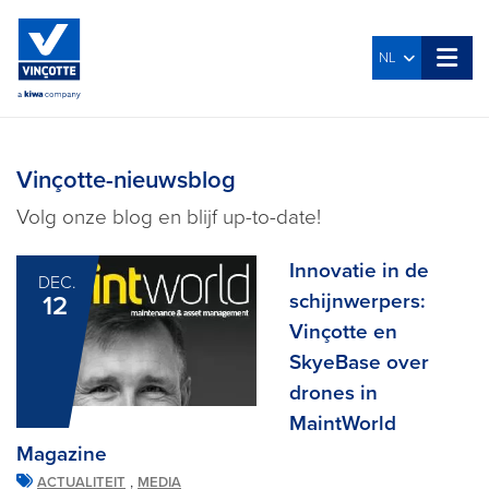
NL
Vinçotte-nieuwsblog
Volg onze blog en blijf up-to-date!
Innovatie in de
DEC.
schijnwerpers:
12
Vinçotte en
SkyeBase over
drones in
MaintWorld
Magazine
,
ACTUALITEIT
MEDIA