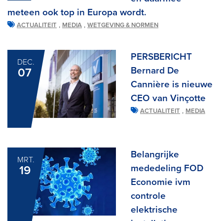
meteen ook top in Europa wordt.
,
,
ACTUALITEIT
MEDIA
WETGEVING & NORMEN
PERSBERICHT
DEC.
Bernard De
07
Cannière is nieuwe
CEO van Vinçotte
,
ACTUALITEIT
MEDIA
Belangrijke
MRT.
mededeling FOD
19
Economie ivm
controle
elektrische