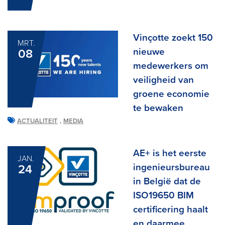
Vinçotte zoekt 150
MRT.
nieuwe
08
medewerkers om
veiligheid van
groene economie
te bewaken
,
ACTUALITEIT
MEDIA
AE+ is het eerste
JAN.
ingenieursbureau
24
in België dat de
ISO19650 BIM
certificering haalt
en daarmee