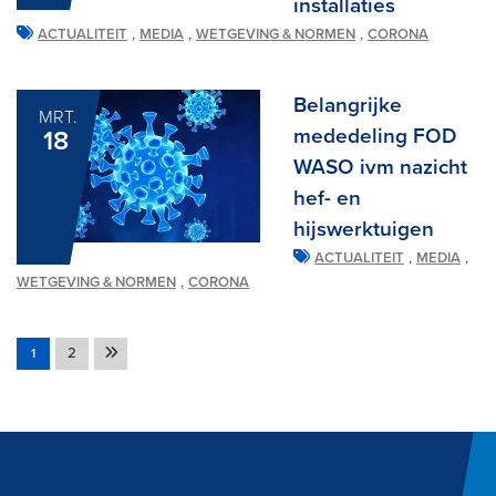
installaties
,
,
,
ACTUALITEIT
MEDIA
WETGEVING & NORMEN
CORONA
Belangrijke
MRT.
mededeling FOD
18
WASO ivm nazicht
hef- en
hijswerktuigen
,
,
ACTUALITEIT
MEDIA
,
WETGEVING & NORMEN
CORONA
2
1