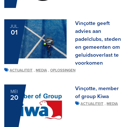
Vinçotte geeft
JUL.
advies aan
01
padelclubs, steden
en gemeenten om
geluidsoverlast te
voorkomen
,
,
ACTUALITEIT
MEDIA
OPLOSSINGEN
Vinçotte, member
MEI
of group Kiwa
20
,
ACTUALITEIT
MEDIA