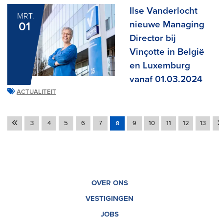
Ilse Vanderlocht
MRT.
nieuwe Managing
01
Director bij
Vinçotte in België
en Luxemburg
vanaf 01.03.2024
ACTUALITEIT
3
4
5
6
7
9
10
11
12
13
8
OVER ONS
VESTIGINGEN
JOBS