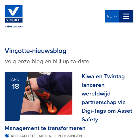
NL
Vinçotte-nieuwsblog
Volg onze blog en blijf up-to-date!
Kiwa en Twintag
APR.
lanceren
18
wereldwijd
partnerschap via
Digi-Tags om Asset
Safety
Management te transformeren
,
,
ACTUALITEIT
MEDIA
OPLOSSINGEN