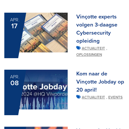
Vinçotte experts
APR.
volgen 3-daagse
17
Cybersecurity
opleiding
,
ACTUALITEIT
OPLOSSINGEN
Kom naar de
APR.
Vinçotte Jobday op
08
20 april!
,
ACTUALITEIT
EVENTS