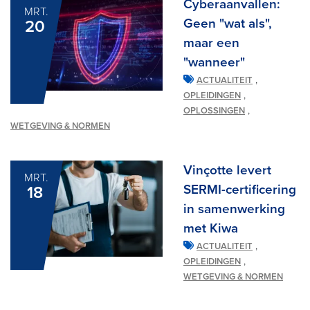
Cyberaanvallen:
MRT.
Geen "wat als",
20
maar een
"wanneer"
,
ACTUALITEIT
,
OPLEIDINGEN
,
OPLOSSINGEN
WETGEVING & NORMEN
Vinçotte levert
MRT.
SERMI-certificering
18
in samenwerking
met Kiwa
,
ACTUALITEIT
,
OPLEIDINGEN
WETGEVING & NORMEN