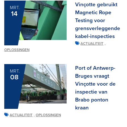
Vinçotte gebruikt
MRT.
Magnetic Rope
14
Testing voor
grensverleggende
kabel-inspecties
,
ACTUALITEIT
OPLOSSINGEN
Port of Antwerp-
MRT.
Bruges vraagt
08
Vinçotte voor de
inspectie van
Brabo ponton
kraan
,
ACTUALITEIT
OPLOSSINGEN