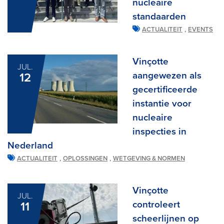
nucleaire
standaarden
,
ACTUALITEIT
EVENTS
Vinçotte
JUL.
aangewezen als
12
gecertificeerde
instantie voor
nucleaire
inspecties in
Nederland
,
,
ACTUALITEIT
OPLOSSINGEN
WETGEVING & NORMEN
Vinçotte
JUL.
controleert
11
scheerlijnen op