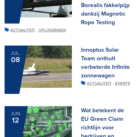
Borealis fakkelpijp
dankzij Magnetic
Rope Testing
,
ACTUALITEIT
OPLOSSINGEN
Innoptus Solar
JUL.
Team onthult
08
verbeterde Infinite
zonnewagen
,
ACTUALITEIT
EVENTS
Wat betekent de
JUN.
EU Green Claim
12
richtlijn voor
bedrijven en