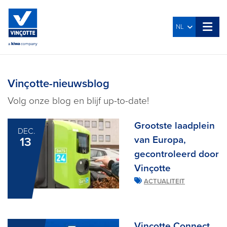
NL
Vinçotte-nieuwsblog
Volg onze blog en blijf up-to-date!
Grootste laadplein
DEC.
van Europa,
13
gecontroleerd door
Vinçotte
ACTUALITEIT
Vinçotte Connect