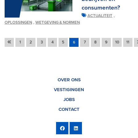
consumenten?
,
ACTUALITEIT
,
OPLOSSINGEN
WETGEVING & NORMEN
1
2
3
4
5
7
8
9
10
11
6
OVER ONS
VESTIGINGEN
JOBS
CONTACT