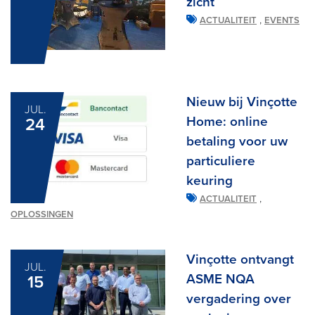
zicht
,
ACTUALITEIT
EVENTS
Nieuw bij Vinçotte
JUL.
Home: online
24
betaling voor uw
particuliere
keuring
,
ACTUALITEIT
OPLOSSINGEN
Vinçotte ontvangt
JUL.
ASME NQA
15
vergadering over