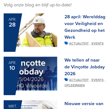
Volg onze blog en blijf up-to-date!
28 april: Werelddag
APR.
voor Veiligheid en
28
Gezondheid op het
Werk
,
ACTUALITEIT
EVENTS
We tellen af naar
APR.
de Vinçotte Jobday
10
2026
,
,
ACTUALITEIT
EVENTS
OPLEIDINGEN
Nieuwe versie van
MRT.