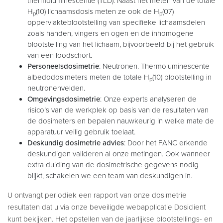
thermoluminescentie (TLD). Naast het meten van de totale
H
(10) lichaamsdosis meten ze ook de H
(07)
p
p
oppervlakteblootstelling van specifieke lichaamsdelen
zoals handen, vingers en ogen en de inhomogene
blootstelling van het lichaam, bijvoorbeeld bij het gebruik
van een loodschort.
Personeelsdosimetrie
: Neutronen. Thermoluminescente
albedodosimeters meten de totale H
(10) blootstelling in
p
neutronenvelden.
Omgevingsdosimetrie
: Onze experts analyseren de
risico’s van de werkplek op basis van de resultaten van
de dosimeters en bepalen nauwkeurig in welke mate de
apparatuur veilig gebruik toelaat.
Deskundig dosimetrie advies
: Door het FANC erkende
deskundigen valideren al onze metingen. Ook wanneer
extra duiding van de dosimetrische gegevens nodig
blijkt, schakelen we een team van deskundigen in.
U ontvangt periodiek een rapport van onze dosimetrie
resultaten dat u via onze beveiligde webapplicatie Dosiclient
kunt bekijken. Het opstellen van de jaarlijkse blootstellings- en