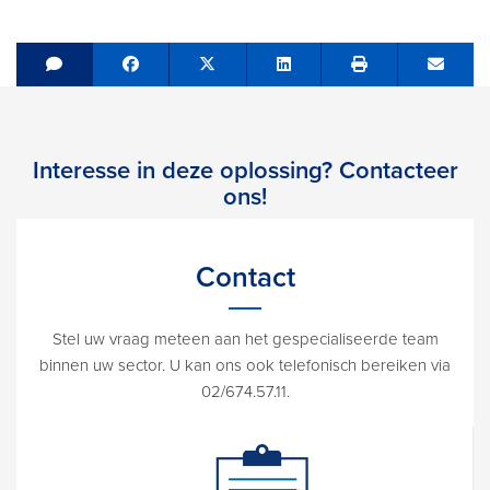
Share on Facebook
Tweet
Share on LinkedIn
Send e
Interesse in deze oplossing? Contacteer
ons!
Contact
Stel uw vraag meteen aan het gespecialiseerde team
binnen uw sector. U kan ons ook telefonisch bereiken via
02/674.57.11.