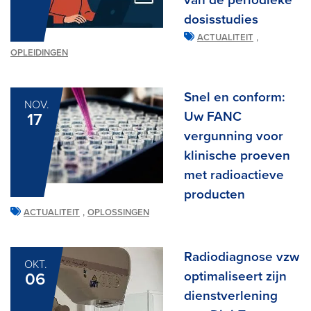
dosisstudies
,
ACTUALITEIT
OPLEIDINGEN
Snel en conform:
NOV.
Uw FANC
17
vergunning voor
klinische proeven
met radioactieve
producten
,
ACTUALITEIT
OPLOSSINGEN
Radiodiagnose vzw
OKT.
optimaliseert zijn
06
dienstverlening