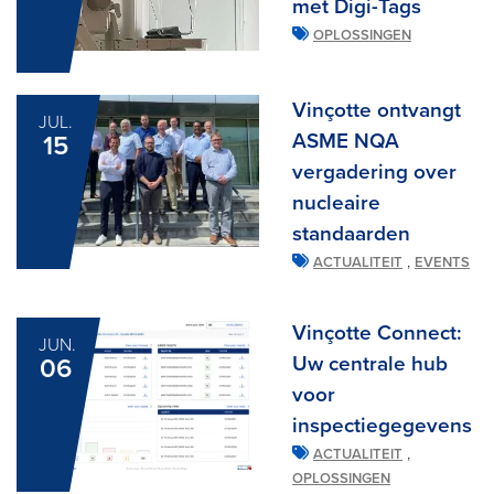
met Digi-Tags
OPLOSSINGEN
Vinçotte ontvangt
JUL.
ASME NQA
15
vergadering over
nucleaire
standaarden
,
ACTUALITEIT
EVENTS
Vinçotte Connect:
JUN.
Uw centrale hub
06
voor
inspectiegegevens
,
ACTUALITEIT
OPLOSSINGEN