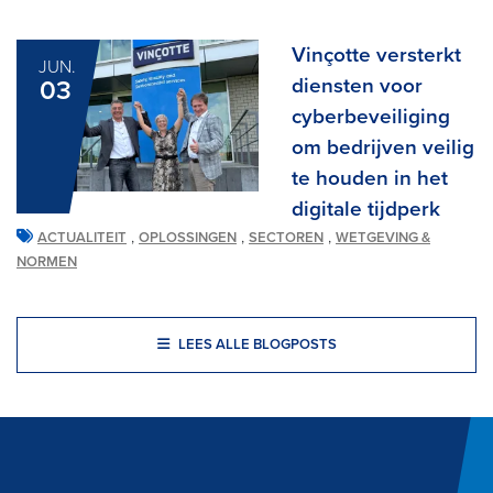
Vinçotte versterkt
JUN.
diensten voor
03
cyberbeveiliging
om bedrijven veilig
te houden in het
digitale tijdperk
,
,
,
ACTUALITEIT
OPLOSSINGEN
SECTOREN
WETGEVING &
NORMEN
LEES ALLE BLOGPOSTS