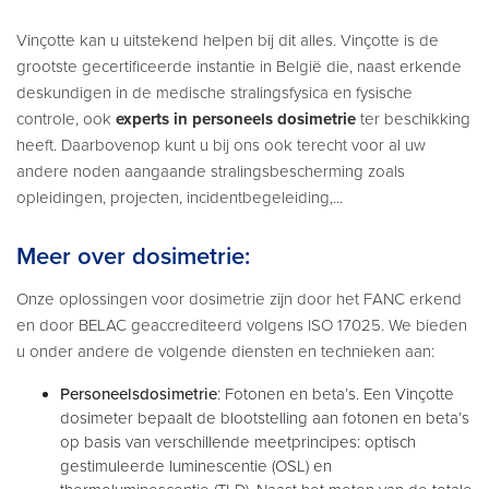
Vinçotte kan u uitstekend helpen bij dit alles. Vinçotte is de
grootste gecertificeerde instantie in België die, naast erkende
deskundigen in de medische stralingsfysica en fysische
controle, ook
experts in personeels dosimetrie
ter beschikking
heeft. Daarbovenop kunt u bij ons ook terecht voor al uw
andere noden aangaande stralingsbescherming zoals
opleidingen, projecten, incidentbegeleiding,...
Meer over dosimetrie:
Onze oplossingen voor dosimetrie zijn door het FANC erkend
en door BELAC geaccrediteerd volgens ISO 17025. We bieden
u onder andere de volgende diensten en technieken aan:
Personeelsdosimetrie
: Fotonen en beta’s. Een Vinçotte
dosimeter bepaalt de blootstelling aan fotonen en beta’s
op basis van verschillende meetprincipes: optisch
gestimuleerde luminescentie (OSL) en