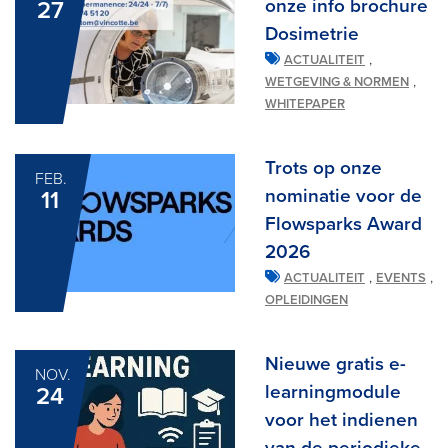
onze info brochure
27
Dosimetrie
,
ACTUALITEIT
,
WETGEVING & NORMEN
WHITEPAPER
Trots op onze
FEB.
nominatie voor de
11
Flowsparks Award
2026
,
,
ACTUALITEIT
EVENTS
OPLEIDINGEN
Nieuwe gratis e-
NOV.
learningmodule
24
voor het indienen
van de periodieke