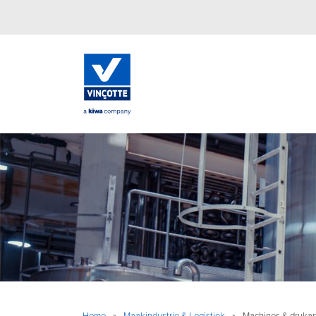
Home
»
Maakindustrie & Logistiek
»
Machines & drukap