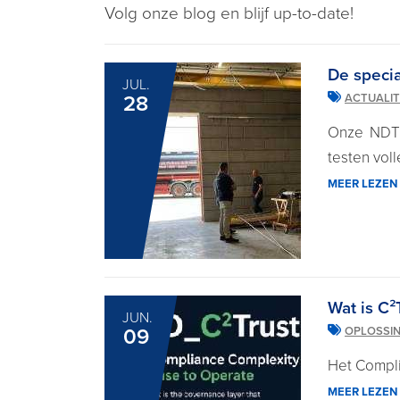
Volg onze blog en blijf up-to-date!
De specia
JUL.
28
ACTUALIT
Onze NDT e
testen voll
MEER LEZEN
Wat is C²
JUN.
09
OPLOSSI
Het Compli
MEER LEZEN