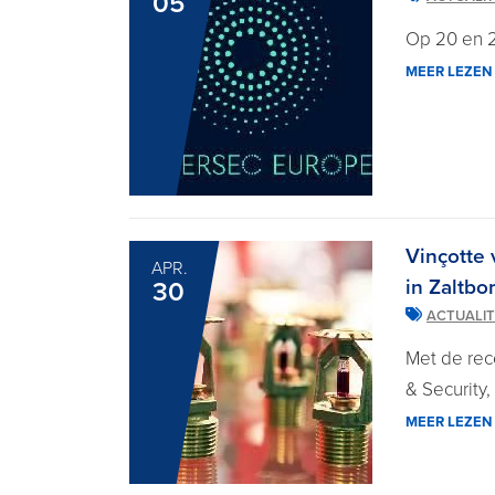
05
Op 20 en 2
MEER LEZEN
Vinçotte 
APR.
in Zaltb
30
ACTUALIT
Met de rec
& Security
MEER LEZEN