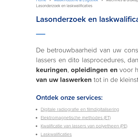
Lasonderzoek en laskwalificaties
Lasonderzoek en laskwalifica
De betrouwbaarheid van uw constru
lassers en dito lasprocedures, da
keuringen
,
opleidingen en
voor h
van uw laswerken
tot in de klein
Ontdek onze services:
Digitale radiografie en filmdigitalisering
Elektromagnetische methodes (ET)
Kwalificatie van lassers van polyetheen (PE)
Laskwalificaties