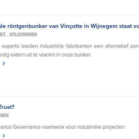
le röntgenbunker van Vinçotte in Wijnegem staat vo
,
EIT
OPLOSSINGEN
xperts bieden industriële fabrikanten een alternatief z
edig extern uit te voeren in onze bunker.
Trust?
NGEN
ance Governance raamwerk voor industriële projecten