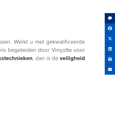
Sh
assen. Werkt u met gekwalificeerde
Tw
gens begeleiden door Vinçotte voor
Sha
kstechnieken
, dan is de
veiligheid
Se