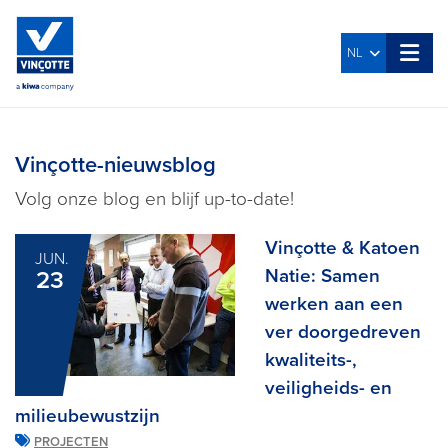
NL
Vinçotte-nieuwsblog
Volg onze blog en blijf up-to-date!
Vinçotte & Katoen
JUN.
Natie: Samen
23
werken aan een
ver doorgedreven
kwaliteits-,
veiligheids- en
milieubewustzijn
PROJECTEN