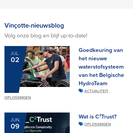
Vinçotte-nieuwsblog
Volg onze blog en blijf up-to-date!
Goedkeuring van
JUL.
het nieuwe
02
waterstofsysteem
van het Belgische
HydroTeam
,
ACTUALITEIT
OPLOSSINGEN
Wat is C²Trust?
JUN.
09
OPLOSSINGEN