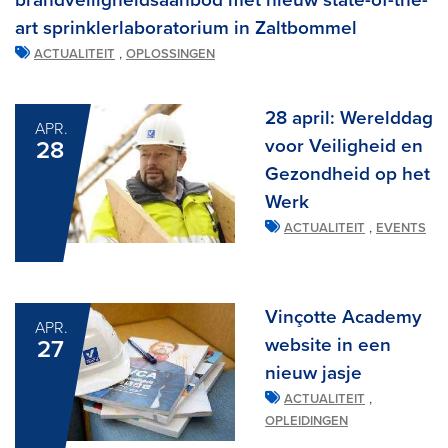
brandveiligheidsaanbod met nieuw state-of-the-
art sprinklerlaboratorium in Zaltbommel
,
ACTUALITEIT
OPLOSSINGEN
28 april: Werelddag
APR.
voor Veiligheid en
28
Gezondheid op het
Werk
,
ACTUALITEIT
EVENTS
Vinçotte Academy
APR.
website in een
27
nieuw jasje
,
ACTUALITEIT
OPLEIDINGEN