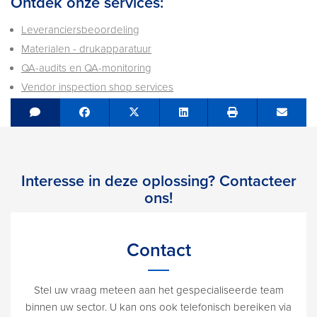
Ontdek onze services:
Leveranciersbeoordeling
Materialen - drukapparatuur
QA-audits en QA-monitoring
Vendor inspection shop services
Share on Facebook
Tweet
Share on LinkedIn
Send e
Interesse in deze oplossing? Contacteer
ons!
Contact
Stel uw vraag meteen aan het gespecialiseerde team
binnen uw sector. U kan ons ook telefonisch bereiken via