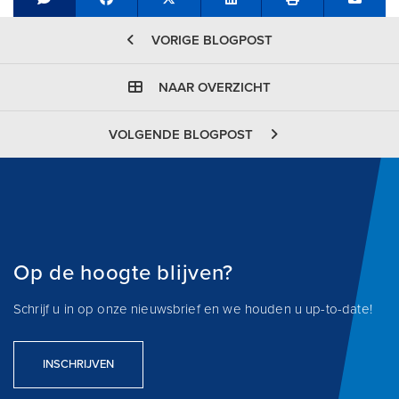
Share on Facebook
Tweet
Share on LinkedIn
Send e
VORIGE BLOGPOST
NAAR OVERZICHT
VOLGENDE BLOGPOST
Op de hoogte blijven?
Schrijf u in op onze nieuwsbrief en we houden u up-to-date!
INSCHRIJVEN