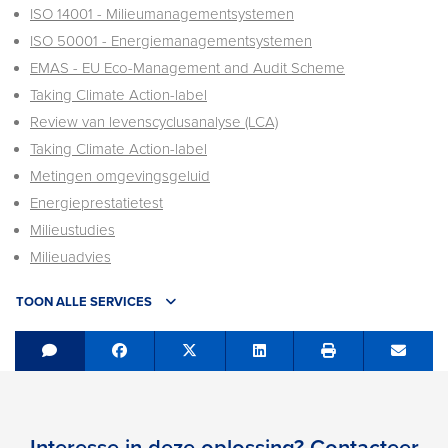
ISO 14001 - Milieumanagementsystemen
ISO 50001 - Energiemanagementsystemen
EMAS - EU Eco-Management and Audit Scheme
Taking Climate Action-label
Review van levenscyclusanalyse (LCA)
Taking Climate Action-label
Metingen omgevingsgeluid
Energieprestatietest
Milieustudies
Milieuadvies
TOON ALLE SERVICES
Share on Facebook
Tweet
Share on LinkedIn
Send e
Interesse in deze oplossing? Contacteer