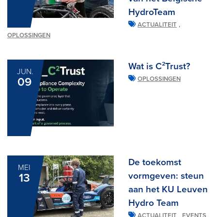
HydroTeam
,
ACTUALITEIT
OPLOSSINGEN
Wat is C²Trust?
JUN.
09
OPLOSSINGEN
De toekomst
MEI
vormgeven: steun
13
aan het KU Leuven
Hydro Team
,
ACTUALITEIT
EVENTS