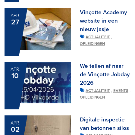
Vinçotte Academy
APR.
website in een
27
nieuw jasje
,
ACTUALITEIT
OPLEIDINGEN
We tellen af naar
APR.
de Vinçotte Jobday
10
2026
,
,
ACTUALITEIT
EVENTS
OPLEIDINGEN
Digitale inspectie
APR.
van betonnen silos
02