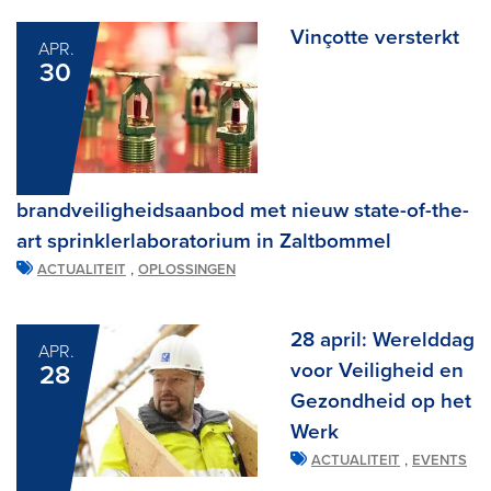
Vinçotte versterkt
APR.
30
brandveiligheidsaanbod met nieuw state-of-the-
art sprinklerlaboratorium in Zaltbommel
,
ACTUALITEIT
OPLOSSINGEN
28 april: Werelddag
APR.
voor Veiligheid en
28
Gezondheid op het
Werk
,
ACTUALITEIT
EVENTS