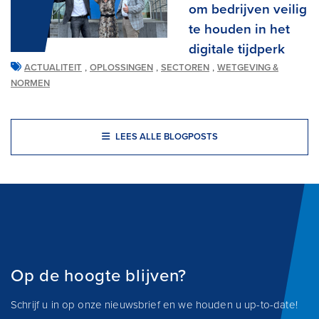
om bedrijven veilig
te houden in het
digitale tijdperk
,
,
,
ACTUALITEIT
OPLOSSINGEN
SECTOREN
WETGEVING &
NORMEN
LEES ALLE BLOGPOSTS
Op de hoogte blijven?
Schrijf u in op onze nieuwsbrief en we houden u up-to-date!