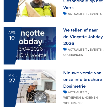
Gezondheid op het
Werk
,
ACTUALITEIT
EVENTS
We tellen af naar
APR.
de Vinçotte Jobday
10
2026
,
,
ACTUALITEIT
EVENTS
OPLEIDINGEN
Nieuwe versie van
MRT.
onze info brochure
27
Dosimetrie
,
ACTUALITEIT
,
WETGEVING & NORMEN
WHITEPAPER