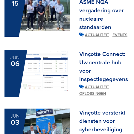
ASME NQA
15
vergadering over
nucleaire
standaarden
,
ACTUALITEIT
EVENTS
Vinçotte Connect:
JUN.
Uw centrale hub
06
voor
inspectiegegevens
,
ACTUALITEIT
OPLOSSINGEN
Vinçotte versterkt
JUN.
diensten voor
03
cyberbeveiliging