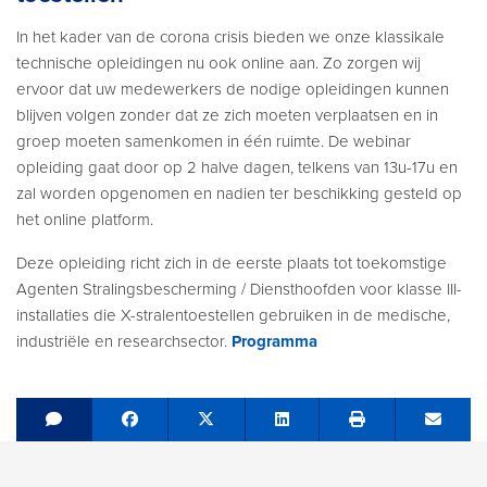
In het kader van de corona crisis bieden we onze klassikale
technische opleidingen nu ook online aan. Zo zorgen wij
ervoor dat uw medewerkers de nodige opleidingen kunnen
blijven volgen zonder dat ze zich moeten verplaatsen en in
groep moeten samenkomen in één ruimte. De webinar
opleiding gaat door op 2 halve dagen, telkens van 13u-17u en
zal worden opgenomen en nadien ter beschikking gesteld op
het online platform​.
Deze opleiding richt zich in de eerste plaats tot toekomstige
Agenten Stralingsbescherming / Diensthoofden voor klasse III-
installaties die X-stralentoestellen gebruiken in de medische,
industriële en researchsector.
Programma
Share on Facebook
Tweet
Share on LinkedIn
Send e