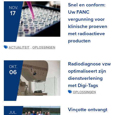
Snel en conform:
NOV.
Uw FANC
17
vergunning voor
klinische proeven
met radioactieve
producten
,
ACTUALITEIT
OPLOSSINGEN
Radiodiagnose vzw
OKT.
optimaliseert zijn
06
dienstverlening
met Digi-Tags
OPLOSSINGEN
Vinçotte ontvangt
JUL.