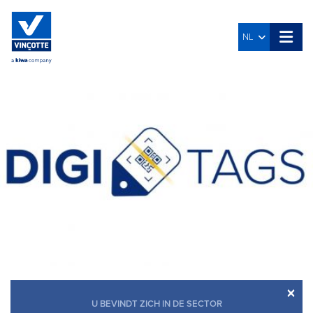
NL
×
U BEVINDT ZICH IN DE SECTOR