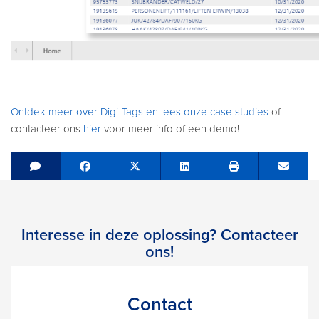
Ontdek meer over Digi-Tags en lees onze case studies
of
contacteer ons
hier
voor meer info of een demo!
Share on Facebook
Tweet
Share on LinkedIn
Send e
Interesse in deze oplossing? Contacteer
ons!
Contact