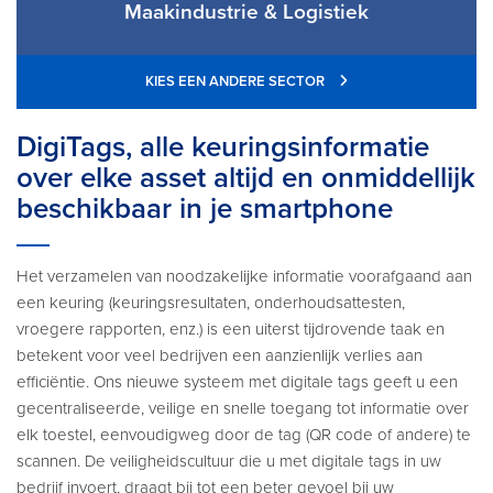
Maakindustrie & Logistiek
KIES EEN ANDERE SECTOR
DigiTags, alle keuringsinformatie
over elke asset altijd en onmiddellijk
beschikbaar in je smartphone
Het verzamelen van noodzakelijke informatie voorafgaand aan
een keuring (keuringsresultaten, onderhoudsattesten,
vroegere rapporten, enz.) is een uiterst tijdrovende taak en
betekent voor veel bedrijven een aanzienlijk verlies aan
efficiëntie. Ons nieuwe systeem met digitale tags geeft u een
gecentraliseerde, veilige en snelle toegang tot informatie over
elk toestel, eenvoudigweg door de tag (QR code of andere) te
scannen. De veiligheidscultuur die u met digitale tags in uw
bedrijf invoert, draagt bij tot een beter gevoel bij uw