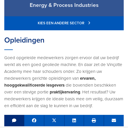
Energy & Process Industries
KIES EEN ANDERE SECTOR
Opleidingen
Goed opgeleide medewerkers zorgen ervoor dat uw bedrijf
werkt als een goed geoliede machine. En daar zet de Vinçotte
Academy mee haar schouders onder. Zo krijgen uw
medewerkers gerichte opleidingen van
ervaren,
hooggekwalificeerde lesgevers
die bovendien beschikken
over een stevige portie
praktijkervaring
. Het resultaat? Uw
medewerkers krijgen de ideale basis mee om veilig, duurzaam
en efficiënt aan de slag te kunnen in uw bedrijf.
Share on Facebook
Tweet
Share on LinkedIn
Send e