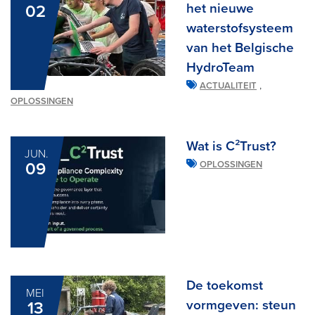
het nieuwe
02
waterstofsysteem
van het Belgische
HydroTeam
,
ACTUALITEIT
OPLOSSINGEN
Wat is C²Trust?
JUN.
09
OPLOSSINGEN
De toekomst
MEI
vormgeven: steun
13