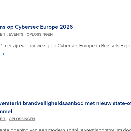
ns op Cybersec Europe 2026
,
,
EIT
EVENTS
OPLOSSINGEN
1 mei zijn we aanwezig op Cybersec Europe in Brussels Expo, 
versterkt brandveiligheidsaanbod met nieuw state-of
ommel
,
EIT
OPLOSSINGEN
ente opening van een modern sprinkler-testlaboratorium door