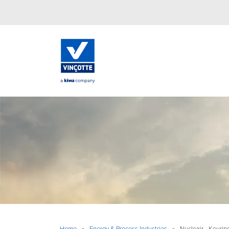
Home
»
Energy & Process Industries
»
Nucleair - Keurin