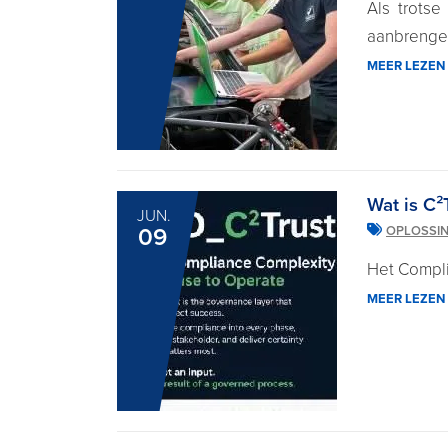
Als trots
aanbrengen
MEER LEZEN
Wat is C²
JUN.
09
OPLOSSI
Het Compli
MEER LEZEN