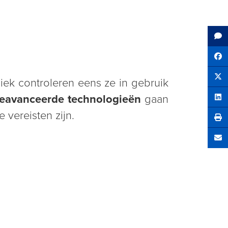
Sh
diek controleren eens ze in gebruik
Tw
eavanceerde technologieën
gaan
Sha
e vereisten zijn.
Se