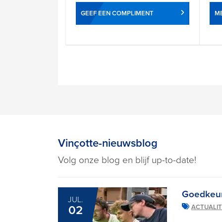
GEEF EEN COMPLIMENT
ME
Vinçotte-nieuwsblog
Volg onze blog en blijf up-to-date!
Goedkeur
JUL.
02
ACTUALIT