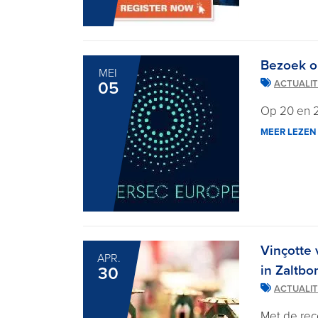
Bezoek o
MEI
05
ACTUALIT
Op 20 en 2
MEER LEZEN
Vinçotte 
APR.
in Zaltb
30
ACTUALIT
Met de rec