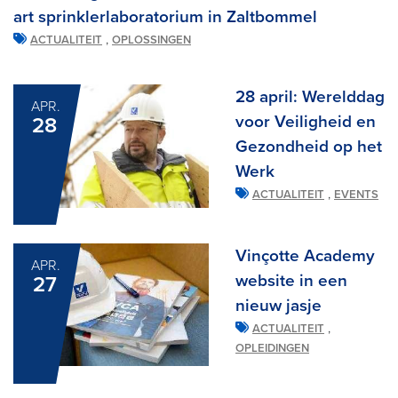
art sprinklerlaboratorium in Zaltbommel
,
ACTUALITEIT
OPLOSSINGEN
28 april: Werelddag
APR.
voor Veiligheid en
28
Gezondheid op het
Werk
,
ACTUALITEIT
EVENTS
Vinçotte Academy
APR.
website in een
27
nieuw jasje
,
ACTUALITEIT
OPLEIDINGEN