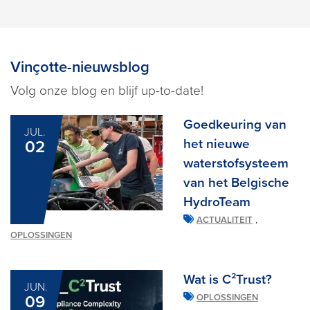
Vinçotte-nieuwsblog
Volg onze blog en blijf up-to-date!
Goedkeuring van
JUL.
het nieuwe
02
waterstofsysteem
van het Belgische
HydroTeam
,
ACTUALITEIT
OPLOSSINGEN
Wat is C²Trust?
JUN.
09
OPLOSSINGEN