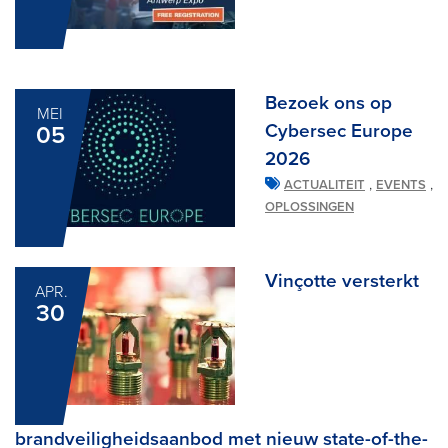
Bezoek ons op
MEI
Cybersec Europe
05
2026
,
,
ACTUALITEIT
EVENTS
OPLOSSINGEN
Vinçotte versterkt
APR.
30
brandveiligheidsaanbod met nieuw state-of-the-