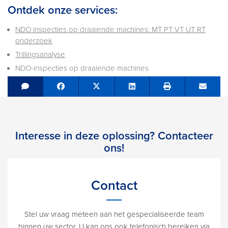
Ontdek onze services:
NDO inspecties op draaiende machines: MT PT VT UT RT
onderzoek
Trillingsanalyse
NDO-inspecties op draaiende machines
Share on Facebook
Tweet
Share on LinkedIn
Send e
Interesse in deze oplossing? Contacteer
ons!
Contact
Stel uw vraag meteen aan het gespecialiseerde team
binnen uw sector. U kan ons ook telefonisch bereiken via