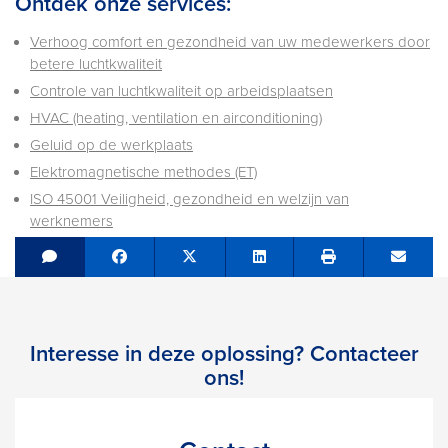
Ontdek onze services:
Verhoog comfort en gezondheid van uw medewerkers door
betere luchtkwaliteit
Controle van luchtkwaliteit op arbeidsplaatsen
HVAC (heating, ventilation en airconditioning)
Geluid op de werkplaats
Elektromagnetische methodes (ET)
ISO 45001 Veiligheid, gezondheid en welzijn van
werknemers
Share on Facebook
Tweet
Share on LinkedIn
Send e
Interesse in deze oplossing? Contacteer
ons!