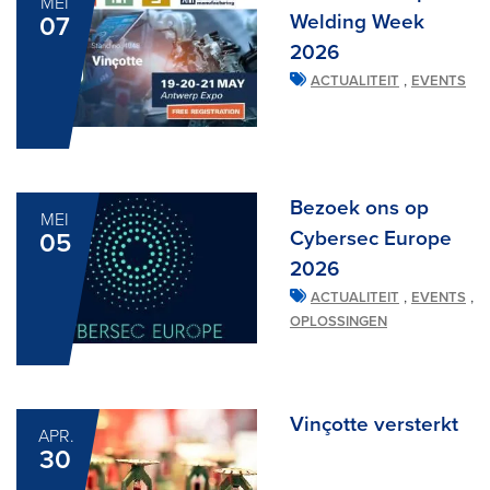
MEI
Welding Week
07
2026
,
ACTUALITEIT
EVENTS
Bezoek ons op
MEI
Cybersec Europe
05
2026
,
,
ACTUALITEIT
EVENTS
OPLOSSINGEN
Vinçotte versterkt
APR.
30