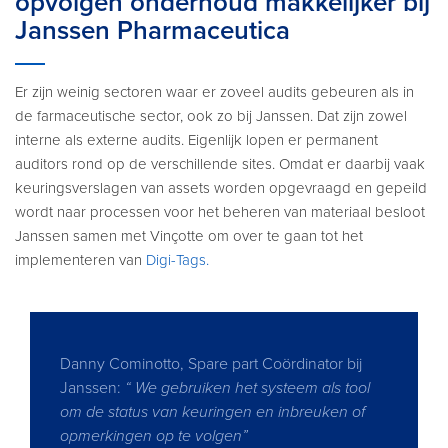
opvolgen onderhoud makkelijker bij
Janssen Pharmaceutica
Er zijn weinig sectoren waar er zoveel audits gebeuren als in
de farmaceutische sector, ook zo bij Janssen. Dat zijn zowel
interne als externe audits. Eigenlijk lopen er permanent
auditors rond op de verschillende sites. Omdat er daarbij vaak
keuringsverslagen van assets worden opgevraagd en gepeild
wordt naar processen voor het beheren van materiaal besloot
Janssen samen met Vinçotte om over te gaan tot het
implementeren van
Digi-Tags.
Danny Cominotto, Spare part Coördinator bij
Janssen:
“ We gebruiken het systeem als tool
om de status van keuringen en inbreuken of
opmerkingen op te volgen”