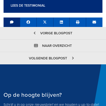
LEES DE TESTIMONIAL
Share on Facebook
Tweet
Share on LinkedIn
Send e
VORIGE BLOGPOST
NAAR OVERZICHT
VOLGENDE BLOGPOST
Op de hoogte blijven?
Schrijf u in op onze nieuwsbrief en we houden u up-to-date!