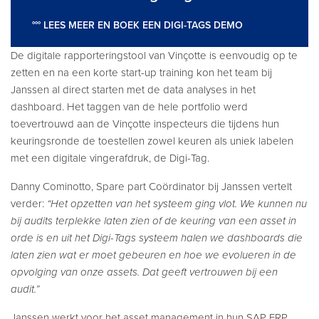
°°° LEES MEER EN BOEK EEN DIGI-TAGS DEMO
De digitale rapporteringstool van Vinçotte is eenvoudig op te
zetten en na een korte start-up training kon het team bij
Janssen al direct starten met de data analyses in het
dashboard. Het taggen van de hele portfolio werd
toevertrouwd aan de Vinçotte inspecteurs die tijdens hun
keuringsronde de toestellen zowel keuren als uniek labelen
met een digitale vingerafdruk, de Digi-Tag.
Danny Cominotto, Spare part Coördinator bij Janssen vertelt
verder:
“Het opzetten van het systeem ging vlot. We kunnen nu
bij audits terplekke laten zien of de keuring van een asset in
orde is en uit het Digi-Tags systeem halen we dashboards die
laten zien wat er moet gebeuren en hoe we evolueren in de
opvolging van onze assets. Dat geeft vertrouwen bij een
audit.”
Janssen werkt voor het asset management in hun SAP ERP