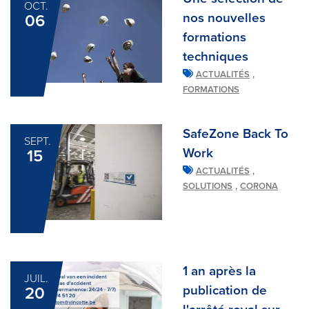
OCT.
nos nouvelles
06
formations
techniques
,
ACTUALITÉS
FORMATIONS
SafeZone Back To
SEPT.
Work
15
,
ACTUALITÉS
,
SOLUTIONS
CORONA
1 an après la
JUIL.
publication de
20