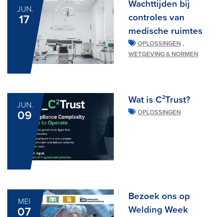
Wachttijden bij
JUN.
controles van
17
medische ruimtes
,
OPLOSSINGEN
WETGEVING & NORMEN
Wat is C²Trust?
JUN.
09
OPLOSSINGEN
Bezoek ons op
MEI
Welding Week
07