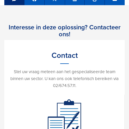
Share on Facebook
Tweet
Share on LinkedIn
Send e
Interesse in deze oplossing? Contacteer
ons!
Contact
Stel uw vraag meteen aan het gespecialiseerde team
binnen uw sector. U kan ons ook telefonisch bereiken via
02/674.57.11.