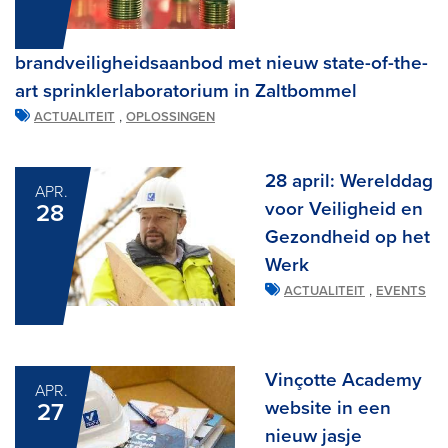
brandveiligheidsaanbod met nieuw state-of-the-
art sprinklerlaboratorium in Zaltbommel
,
ACTUALITEIT
OPLOSSINGEN
28 april: Werelddag
APR.
voor Veiligheid en
28
Gezondheid op het
Werk
,
ACTUALITEIT
EVENTS
Vinçotte Academy
APR.
website in een
27
nieuw jasje