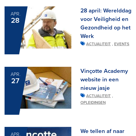
28 april: Werelddag
APR.
voor Veiligheid en
28
Gezondheid op het
Werk
,
ACTUALITEIT
EVENTS
Vinçotte Academy
APR.
website in een
27
nieuw jasje
,
ACTUALITEIT
OPLEIDINGEN
We tellen af naar
APR.