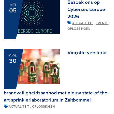
Bezoek ons op
MEI
Cybersec Europe
05
2026
,
,
ACTUALITEIT
EVENTS
OPLOSSINGEN
Vinçotte versterkt
APR.
30
brandveiligheidsaanbod met nieuw state-of-the-
art sprinklerlaboratorium in Zaltbommel
,
ACTUALITEIT
OPLOSSINGEN