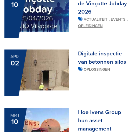
de Vinçotte Jobday
10
2026
,
,
ACTUALITEIT
EVENTS
OPLEIDINGEN
Digitale inspectie
APR.
van betonnen silos
02
OPLOSSINGEN
Hoe Ivens Group
MRT.
hun asset
10
management