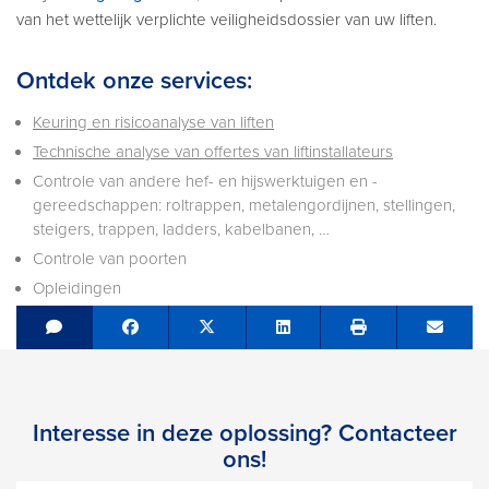
van het wettelijk verplichte veiligheidsdossier van uw liften.
Ontdek onze services:
Keuring en risicoanalyse van liften
Technische analyse van offertes van liftinstallateurs
Controle van andere hef- en hijswerktuigen en -
gereedschappen: roltrappen, metalengordijnen, stellingen,
steigers, trappen, ladders, kabelbanen, …
Controle van poorten
Opleidingen
Share on Facebook
Tweet
Share on LinkedIn
Send e
Interesse in deze oplossing? Contacteer
ons!