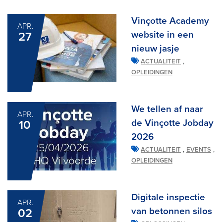
Vinçotte Academy
APR.
website in een
27
nieuw jasje
,
ACTUALITEIT
OPLEIDINGEN
We tellen af naar
APR.
de Vinçotte Jobday
10
2026
,
,
ACTUALITEIT
EVENTS
OPLEIDINGEN
Digitale inspectie
APR.
van betonnen silos
02