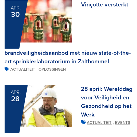
Vinçotte versterkt
APR.
30
brandveiligheidsaanbod met nieuw state-of-the-
art sprinklerlaboratorium in Zaltbommel
,
ACTUALITEIT
OPLOSSINGEN
28 april: Werelddag
APR.
voor Veiligheid en
28
Gezondheid op het
Werk
,
ACTUALITEIT
EVENTS