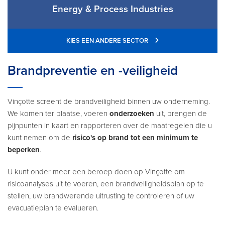
Energy & Process Industries
KIES EEN ANDERE SECTOR
Brandpreventie en -veiligheid
Vinçotte screent de brandveiligheid binnen uw onderneming.
We komen ter plaatse, voeren
onderzoeken
uit, brengen de
pijnpunten in kaart en rapporteren over de maatregelen die u
kunt nemen om de
risico's
op brand tot een minimum te
beperken
.
U kunt onder meer een beroep doen op Vinçotte om
risicoanalyses uit te voeren, een brandveiligheidsplan op te
stellen, uw brandwerende uitrusting te controleren of uw
evacuatieplan te evalueren.