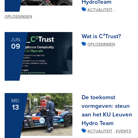
HydroTeam
,
ACTUALITEIT
OPLOSSINGEN
Wat is C²Trust?
JUN.
09
OPLOSSINGEN
De toekomst
MEI
vormgeven: steun
13
aan het KU Leuven
Hydro Team
,
ACTUALITEIT
EVENTS