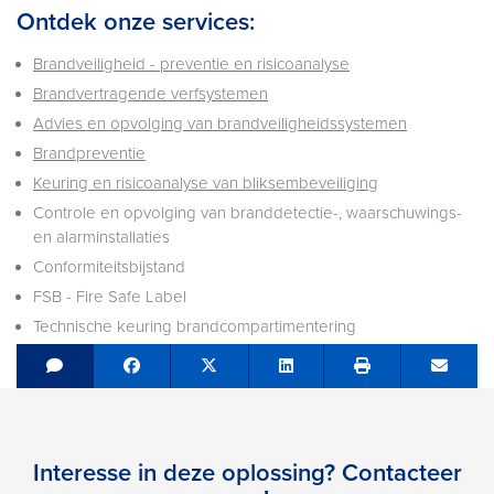
Ontdek onze services:
Brandveiligheid - preventie en risicoanalyse
Brandvertragende verfsystemen
Advies en opvolging van brandveiligheidssystemen
Brandpreventie
Keuring en risicoanalyse van bliksembeveiliging
Controle en opvolging van branddetectie-, waarschuwings-
en alarminstallaties
Conformiteitsbijstand
FSB - Fire Safe Label
Technische keuring brandcompartimentering
Share on Facebook
Tweet
Share on LinkedIn
Send e
Interesse in deze oplossing? Contacteer