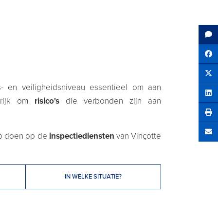
Sh
Tw
s- en veiligheidsniveau essentieel om aan
Sha
grijk om
risico's
die verbonden zijn aan
oep doen op de
inspectiediensten
van Vinçotte
Se
IN WELKE SITUATIE?