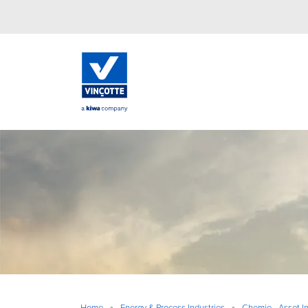
Home
»
Energy & Process Industries
»
Chemie - Asset In