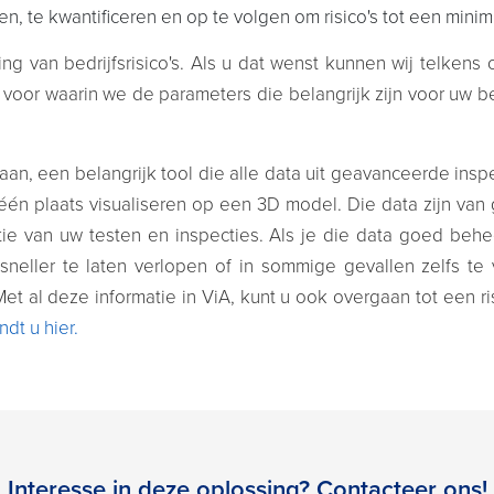
en, te kwantificeren en op te volgen om risico's tot een min
ing van bedrijfsrisico's. Als u dat wenst kunnen wij telke
 voor waarin we de parameters die belangrijk zijn voor uw be
aan, een belangrijk tool die alle data uit geavanceerde ins
één plaats visualiseren op een 3D model. Die data zijn van
ntie van uw testen en inspecties. Als je die data goed behe
sneller te laten verlopen of in sommige gevallen zelfs te
 Met al deze informatie in ViA, kunt u ook overgaan tot een r
ndt u hier.
Interesse in deze oplossing? Contacteer ons!