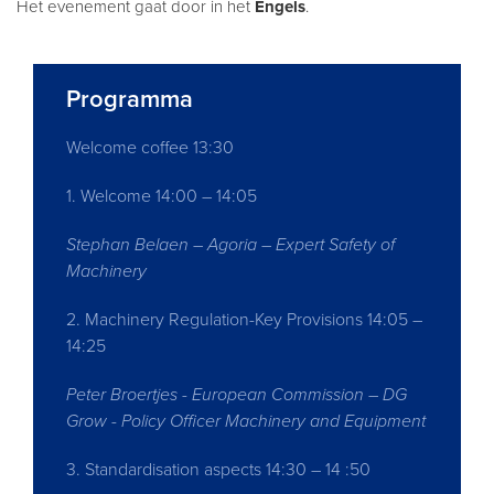
Het evenement gaat door in het
Engels
.
Programma
Welcome coffee 13:30
1. Welcome 14:00 – 14:05
Stephan Belaen – Agoria – Expert Safety of
Machinery
2. Machinery Regulation-Key Provisions 14:05 –
14:25
Peter Broertjes - European Commission – DG
Grow - Policy Officer Machinery and Equipment
3. Standardisation aspects 14:30 – 14 :50