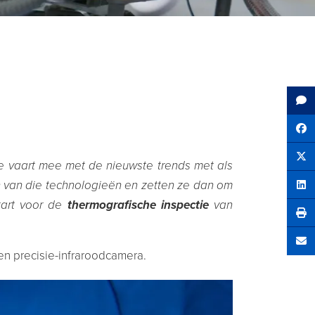
Sh
Tw
e vaart mee met de nieuwste trends met als
 van die technologieën en zetten ze dan om
Sha
art voor de
thermografische inspectie
van
Se
n precisie-infraroodcamera.