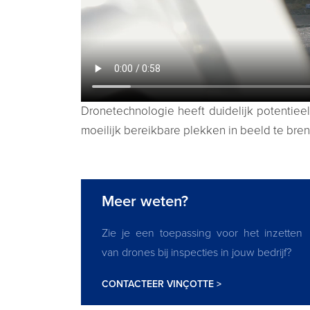
Dronetechnologie heeft duidelijk potentiee
moeilijk bereikbare plekken in beeld te bre
Meer weten?
Zie je een toepassing voor het inzetten
van drones bij inspecties in jouw bedrijf?
CONTACTEER VINÇOTTE >