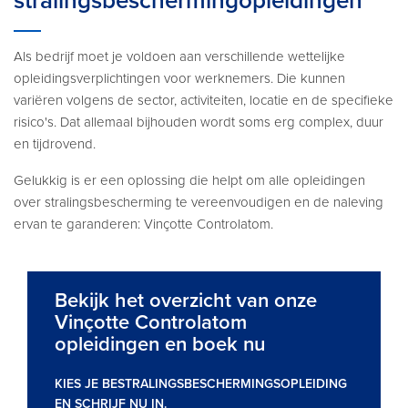
stralingsbeschermingopleidingen
Als bedrijf moet je voldoen aan verschillende wettelijke
opleidingsverplichtingen voor werknemers. Die kunnen
variëren volgens de sector, activiteiten, locatie en de specifieke
risico's. Dat allemaal bijhouden wordt soms erg complex, duur
en tijdrovend.
Gelukkig is er een oplossing die helpt om alle opleidingen
over stralingsbescherming te vereenvoudigen en de naleving
ervan te garanderen: Vinçotte Controlatom.
Bekijk het overzicht van onze
Vinçotte Controlatom
opleidingen en boek nu
KIES JE BESTRALINGSBESCHERMINGSOPLEIDING
EN SCHRIJF NU IN.