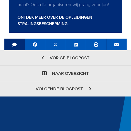
maat? Ook die organiseren wij graag voor jou!
ONTDEK MEER OVER DE OPLEIDINGEN
STRALINGSBESCHERMING.
Share on Facebook
Tweet
Share on LinkedIn
Send e
VORIGE BLOGPOST
NAAR OVERZICHT
VOLGENDE BLOGPOST