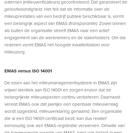
externen (milieuverificateurs) gecontroleerd. Dat garandeert de
geloofwaardigheid
. Het feit dat de informatie over de
milieuprestaties van een bedrijf publiek beschikbaar is, vormt
een belangrijk aspect van EMAS
(transparantie).
Zowel binnen
als buiten de organisatie streeft EMAS naar een actief
engagement van de werknemers en de stakeholders. Om die
redenen vormt EMAS het hoogste kwaliteitslabel voor
milieuzorg.
EMAS versus ISO 14001
De eisen aan het milieumanagementsysteem in EMAS zijn
vrijwel identiek aan ISO 14001 en zorgen ervoor dat de
belangrijkste milieuaspecten continu verbeteren. Daarnaast
vereist EMAS ook dat jaarlijks een openbaar milieuverslag
wordt opgesteld, milieuverklaring genaamd. Een organisatie
die al een ISO 14001-certificaat bezit, kan dus relatief
eenvoudig ook een EMAS-registratie verwerven. Omwille van
de toegevoegde waarde van EMAS, kiest wie instapt in een