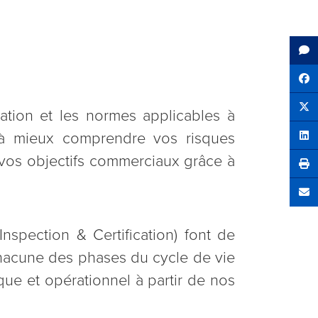
Sh
tation et les normes applicables à
Tw
r à mieux comprendre vos risques
Sha
e vos objectifs commerciaux grâce à
Se
nspection & Certification) font de
 chacune des phases du cycle de vie
que et opérationnel à partir de nos