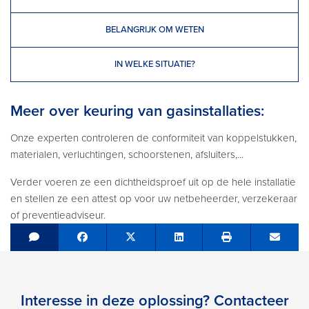
BELANGRIJK OM WETEN
IN WELKE SITUATIE?
Meer over keuring van gasinstallaties:
Onze experten controleren de conformiteit van koppelstukken,
materialen, verluchtingen, schoorstenen, afsluiters,...
Verder voeren ze een dichtheidsproef uit op de hele installatie
en stellen ze een attest op voor uw netbeheerder, verzekeraar
of preventieadviseur.
Share on Facebook
Tweet
Share on LinkedIn
Send e
Interesse in deze oplossing? Contacteer