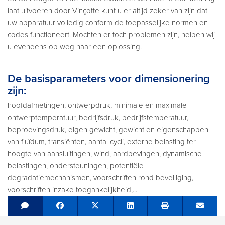
laat uitvoeren door Vinçotte kunt u er altijd zeker van zijn dat
uw apparatuur volledig conform de toepasselijke normen en
codes functioneert. Mochten er toch problemen zijn, helpen wij
u eveneens op weg naar een oplossing.
De basisparameters voor dimensionering
zijn:
hoofdafmetingen, ontwerpdruk, minimale en maximale
ontwerptemperatuur, bedrijfsdruk, bedrijfstemperatuur,
beproevingsdruk, eigen gewicht, gewicht en eigenschappen
van fluïdum, transiënten, aantal cycli, externe belasting ter
hoogte van aansluitingen, wind, aardbevingen, dynamische
belastingen, ondersteuningen, potentiële
degradatiemechanismen, voorschriften rond beveiliging,
voorschriften inzake toegankelijkheid,...
Share on Facebook
Tweet
Share on LinkedIn
Send e