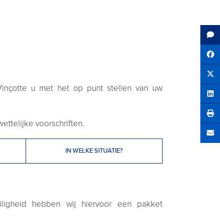
Sh
Tw
Vinçotte u met het op punt stellen van uw
Sha
wettelijke voorschriften.
Se
IN WELKE SITUATIE?
iligheid hebben wij hiervoor een pakket