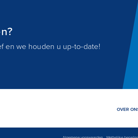
en?
ief en we houden u up-to-date!
OVER ON
Algemene voorwaarden
Wettelijke bepali