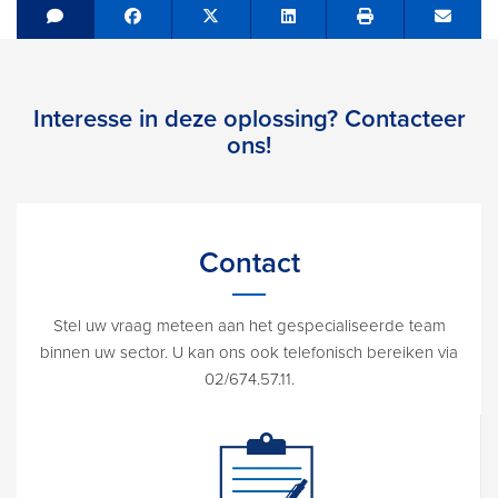
Share on Facebook
Tweet
Share on LinkedIn
Send e
Interesse in deze oplossing? Contacteer
ons!
Contact
Stel uw vraag meteen aan het gespecialiseerde team
binnen uw sector. U kan ons ook telefonisch bereiken via
02/674.57.11.