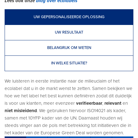
Lees ook onze
blog over ecolabels
UW GEPERSONALISEERDE OPLOSSING
UW RESULTAAT
BELANGRIJK OM WETEN
IN WELKE SITUATIE?
We luisteren in eerste instantie naar de milieuclaim of het
ecolabel dat u in de markt wenst te zetten. Samen bekijken we
hoe we het label het best kunnen definiëren zodat dit duidelijk
is voor uw klanten, meer evenzeer
verifieerbaar
,
relevant
en
niet misleidend
. We gebruiken hiervoor ISO14021 als kader,
samen met 10YFP kader van de UN. Daarnaast houden wij
steeds vinger aan de pols met betrekking tot initiatieven die in
het kader van de Europese Green Deal worden genomen.