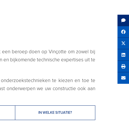
Sh
Tw
t een beroep doen op Vinçotte om zowel bij
Sha
en en bijkomende technische expertises uit te
e onderzoekstechnieken te kiezen en toe te
Se
aast onderwerpen we uw constructie ook aan
IN WELKE SITUATIE?