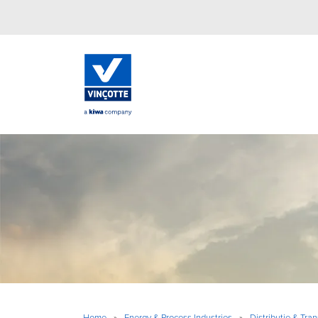
Home
»
Energy & Process Industries
»
Distributie & Tra