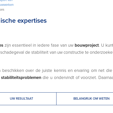
bouwwerken
ises
nische expertises
es
zijn essentieel in iedere fase van uw
bouwproject
. U kun
 schadegeval de stabiliteit van uw constructie te onderzoek
en beschikken over de juiste kennis en ervaring om net di
e
stabiliteitsproblemen
die u ondervindt of voorziet. Daarn
UW RESULTAAT
BELANGRIJK OM WETEN