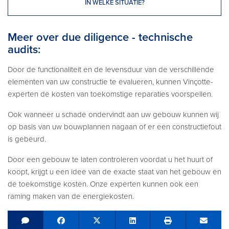
IN WELKE SITUATIE?
Meer over due diligence - technische
audits:
Door de functionaliteit en de levensduur van de verschillende
elementen van uw constructie te evalueren, kunnen Vinçotte-
experten de kosten van toekomstige reparaties voorspellen.
Ook wanneer u schade ondervindt aan uw gebouw kunnen wij
op basis van uw bouwplannen nagaan of er een constructiefout
is gebeurd.
Door een gebouw te laten controleren voordat u het huurt of
koopt, krijgt u een idee van de exacte staat van het gebouw en
de toekomstige kosten. Onze experten kunnen ook een
raming maken van de energiekosten.
Share on Facebook
Tweet
Share on LinkedIn
Send e