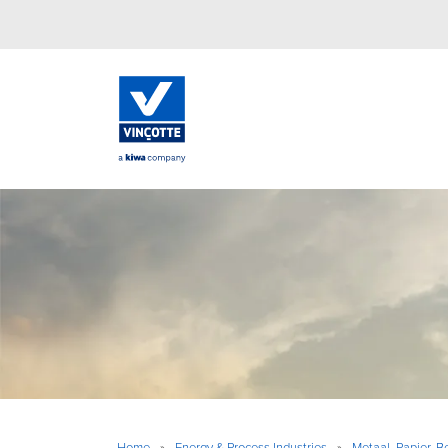
Home
»
Energy & Process Industries
»
Metaal, Papier, B