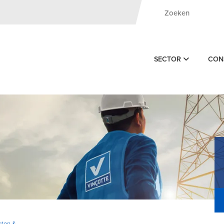
SECTOR
CON
eton &