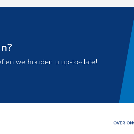
en?
ief en we houden u up-to-date!
OVER ON