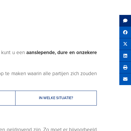
Sh
Tw
, kunt u een
aanslepende, dure en onzekere
Sha
p te maken waarin alle partijen zich zouden
Se
IN WELKE SITUATIE?
en geldrovend zijn. Zo moet er bijvoorbeeld