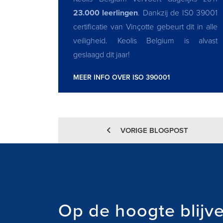
23.000 leerlingen
. Dankzij de IS0 39001
certificatie van Vinçotte gebeurt dit in alle
veiligheid. Keolis Belgium is alvast
geslaagd dit jaar!
MEER INFO OVER ISO 390001
VORIGE BLOGPOST
Op de hoogte blijv