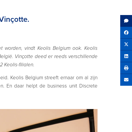
Vinçotte.
Sh
Tw
 worden, vindt Keolis Belgium ook. Keolis
België. Vinçotte deed er reeds verschillende
Sha
 Keolis-filialen.
eid. Keolis Belgium streeft ernaar om al zijn
Se
en. En daar helpt de business unit Discrete