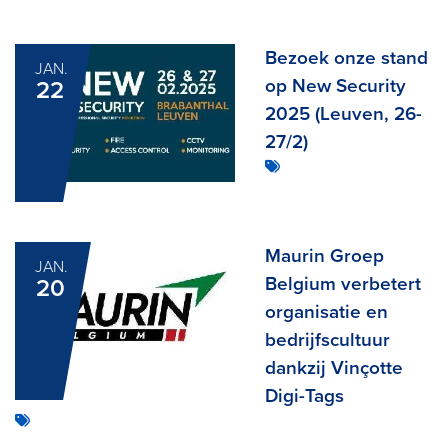
Bezoek onze stand
JAN.
op New Security
22
2025 (Leuven, 26-
27/2)
Maurin Groep
JAN.
Belgium verbetert
20
organisatie en
bedrijfscultuur
dankzij Vinçotte
Digi-Tags