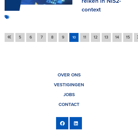
reiken in NIS2-
context
5
6
7
8
9
11
12
13
14
15
10
OVER ONS
VESTIGINGEN
JOBS
CONTACT