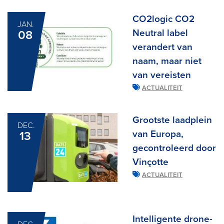
CO2logic CO2
JAN.
Neutral label
08
verandert van
naam, maar niet
van vereisten
ACTUALITEIT
Grootste laadplein
DEC.
van Europa,
13
gecontroleerd door
Vinçotte
ACTUALITEIT
Intelligente drone-