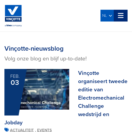
NL
Vinçotte-nieuwsblog
Volg onze blog en blijf up-to-date!
Vinçotte
FEB.
organiseert tweede
03
editie van
Electromechanical
Challenge
wedstrijd en
Jobday
,
ACTUALITEIT
EVENTS