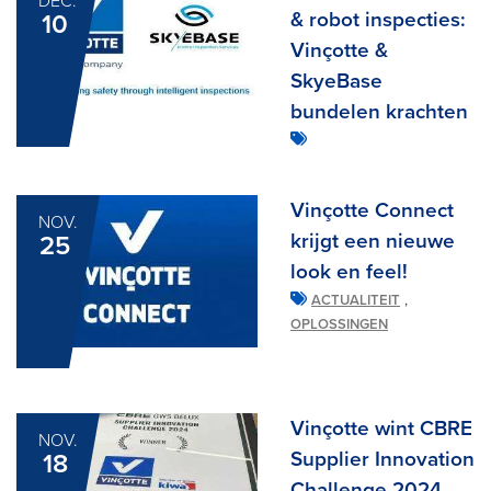
DEC.
& robot inspecties:
10
Vinçotte &
SkyeBase
bundelen krachten
Vinçotte Connect
NOV.
krijgt een nieuwe
25
look en feel!
,
ACTUALITEIT
OPLOSSINGEN
Vinçotte wint CBRE
NOV.
Supplier Innovation
18
Challenge 2024