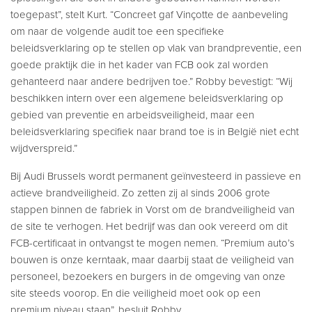
toegepast”, stelt Kurt. “Concreet gaf Vinçotte de aanbeveling
om naar de volgende audit toe een specifieke
beleidsverklaring op te stellen op vlak van brandpreventie, een
goede praktijk die in het kader van FCB ook zal worden
gehanteerd naar andere bedrijven toe.” Robby bevestigt: “Wij
beschikken intern over een algemene beleidsverklaring op
gebied van preventie en arbeidsveiligheid, maar een
beleidsverklaring specifiek naar brand toe is in België niet echt
wijdverspreid.”
Bij Audi Brussels wordt permanent geïnvesteerd in passieve en
actieve brandveiligheid. Zo zetten zij al sinds 2006 grote
stappen binnen de fabriek in Vorst om de brandveiligheid van
de site te verhogen. Het bedrijf was dan ook vereerd om dit
FCB-certificaat in ontvangst te mogen nemen. “Premium auto’s
bouwen is onze kerntaak, maar daarbij staat de veiligheid van
personeel, bezoekers en burgers in de omgeving van onze
site steeds voorop. En die veiligheid moet ook op een
premium niveau staan”, besluit Robby.