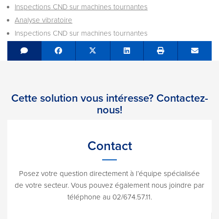
Inspections CND sur machines tournantes
Analyse vibratoire
Inspections CND sur machines tournantes
Share on Facebook
Tweet
Share on LinkedIn
Send e
Cette solution vous intéresse? Contactez-
nous!
Contact
Posez votre question directement à l’équipe spécialisée
de votre secteur. Vous pouvez également nous joindre par
téléphone au 02/674.57.11.