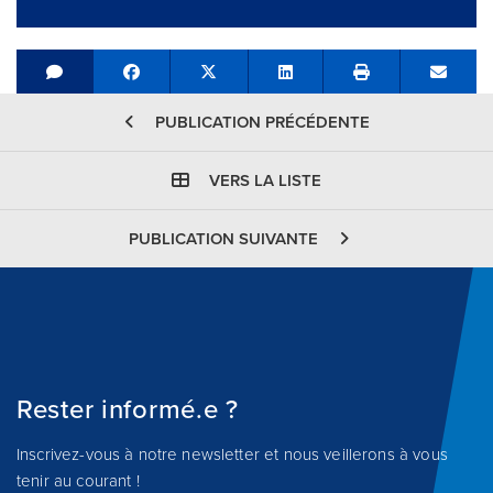
Share on Facebook
Tweet
Share on LinkedIn
Send e
PUBLICATION PRÉCÉDENTE
VERS LA LISTE
PUBLICATION SUIVANTE
Rester informé.e ?
Inscrivez-vous à notre newsletter et nous veillerons à vous
tenir au courant !