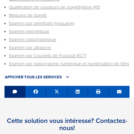
Qualification de soudeurs de polyéthylène (PE)
Mesures de dureté
Examen par pénétrant (ressuage)
Examen magnétique
Examen radiographique
Examen par ultrasons
Examen par Courants de Foucault (ECT)
Examen par radiographie numérique et numérisation de films
AFFICHER TOUS LES SERVICES
Share on Facebook
Tweet
Share on LinkedIn
Send e
Cette solution vous intéresse? Contactez-
nous!