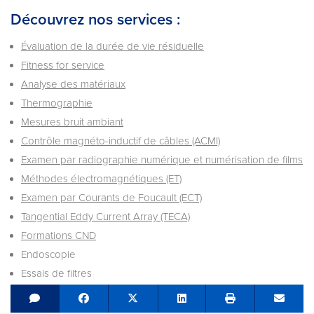
Découvrez nos services :
Évaluation de la durée de vie résiduelle
Fitness for service
Analyse des matériaux
Thermographie
Mesures bruit ambiant
Contrôle magnéto­-inductif de câbles (ACMI)
Examen par radiographie numérique et numérisation de films
Méthodes électromagnétiques (ET)
Examen par Courants de Foucault (ECT)
Tangential Eddy Current Array (TECA)
Formations CND
Endoscopie
Essais de filtres
Share on Facebook
Tweet
Share on LinkedIn
Send e