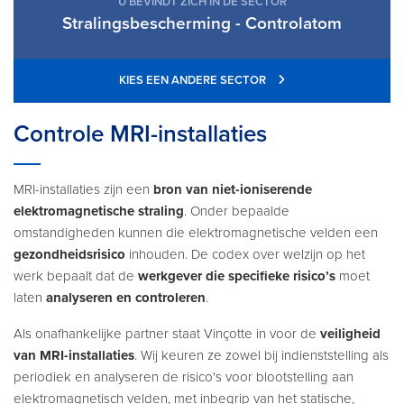
U BEVINDT ZICH IN DE SECTOR
Stralingsbescherming - Controlatom
KIES EEN ANDERE SECTOR
Controle MRI-installaties
MRI-installaties zijn een
bron van niet-ioniserende
elektromagnetische straling
. Onder bepaalde
omstandigheden kunnen die elektromagnetische velden een
gezondheidsrisico
inhouden. De codex over welzijn op het
werk bepaalt dat de
werkgever die specifieke risico’s
moet
laten
analyseren en controleren
.
Als onafhankelijke partner staat Vinçotte in voor de
veiligheid
van MRI-installaties
. Wij keuren ze zowel bij indienststelling als
periodiek en analyseren de risico's voor blootstelling aan
elektromagnetisch velden, met inbegrip van het statische,